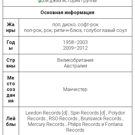
Основная информация
Жа
поп, диско, софт-рок
нры
поп-рок, рок, ритм-н-блюз, голубоглазый соул
Год
1958–2003
ы
2009–2012
Стр
Великобритания
аны
Австралия
Ме
сто
соз
Манчестер
дан
ия
Leedon Records [d] , Spin Records [d] , Polydor
Лей
Records , RSO Records , Brunswick Records ,
блы
Mercury Records , Philips Records и Fontana
Records