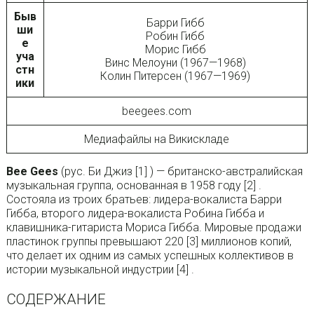
Быв
Барри Гибб
ши
Робин Гибб
е
Морис Гибб
уча
Винс Мелоуни (1967—1968)
стн
Колин Питерсен (1967—1969)
ики
beegees.com
Медиафайлы на Викискладе
Bee Gees
(рус. Би Джиз [1] ) — британско-австралийская
музыкальная группа, основанная в 1958 году [2] .
Состояла из троих братьев: лидера-вокалиста Барри
Гибба, второго лидера-вокалиста Робина Гибба и
клавишника-гитариста Мориса Гибба. Мировые продажи
пластинок группы превышают 220 [3] миллионов копий,
что делает их одним из самых успешных коллективов в
истории музыкальной индустрии [4] .
СОДЕРЖАНИЕ