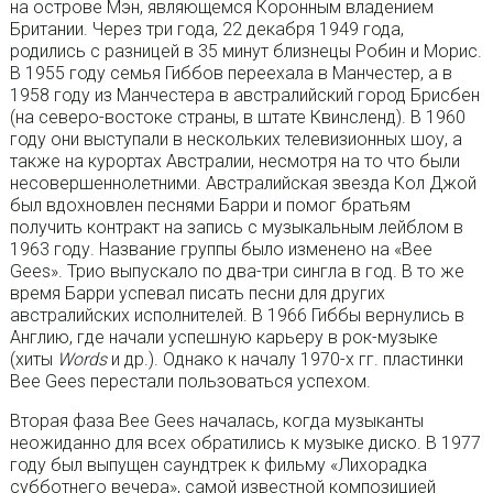
на острове Мэн, являющемся Коронным владением
Британии. Через три года, 22 декабря 1949 года,
родились с разницей в 35 минут близнецы Робин и Морис.
В 1955 году семья Гиббов переехала в Манчестер, а в
1958 году из Манчестера в австралийский город Брисбен
(на северо-востоке страны, в штате Квинсленд). В 1960
году они выступали в нескольких телевизионных шоу, а
также на курортах Австралии, несмотря на то что были
несовершеннолетними. Австралийская звезда Кол Джой
был вдохновлен песнями Барри и помог братьям
получить контракт на запись с музыкальным лейблом в
1963 году. Название группы было изменено на «Bee
Gees». Трио выпускало по два-три сингла в год. В то же
время Барри успевал писать песни для других
австралийских исполнителей. В 1966 Гиббы вернулись в
Англию, где начали успешную карьеру в рок-музыке
(хиты
Words
и др.). Однако к началу 1970-х гг. пластинки
Bee Gees перестали пользоваться успехом.
Вторая фаза Bee Gees началась, когда музыканты
неожиданно для всех обратились к музыке диско. В 1977
году был выпущен саундтрек к фильму «Лихорадка
субботнего вечера», самой известной композицией