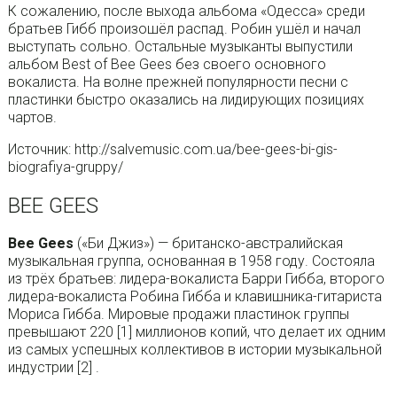
К сожалению, после выхода альбома «Одесса» среди
братьев Гибб произошёл распад. Робин ушёл и начал
выступать сольно. Остальные музыканты выпустили
альбом Best of Bee Gees без своего основного
вокалиста. На волне прежней популярности песни с
пластинки быстро оказались на лидирующих позициях
чартов.
Источник: http://salvemusic.com.ua/bee-gees-bi-gis-
biografiya-gruppy/
BEE GEES
Bee Gees
(«Би Джиз») — британско-австралийская
музыкальная группа, основанная в 1958 году. Состояла
из трёх братьев: лидера-вокалиста Барри Гибба, второго
лидера-вокалиста Робина Гибба и клавишника-гитариста
Мориса Гибба. Мировые продажи пластинок группы
превышают 220 [1] миллионов копий, что делает их одним
из самых успешных коллективов в истории музыкальной
индустрии [2] .