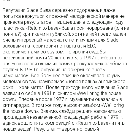
Репутация Slade была серьезно подорвана, и даже
попытка вернуться к прежней мелодической манере не
принесла результатов — вышедшая в следующем году
пластинка «Return to base» была проигнорирована (или не
понята?) критиками и публикой, хотя на ней представлен
очень интересный материал с нетипичными для Slade
заходами на территории поп-арта а-ля ELO,
экспериментами со звуком. По иронии судьбы,
переизданный почти 20 лет спустя, в 1997 г., «Return to
basе» оказался одним из самых раскупаемых альбомов
группы. К 1980 г. ситуация на рок-рынке вновь
изменилась. Все большее влияние оказывала на умы
меломанов так называемая «новая волна» английского
рока — хэви метал. После трехгодичного молчания Slade
заявили о себе в 1981 г. синглом «We’ll bring the housе
down». Впервые после 1977 г. музыканты оказались в
хит-парадах. В том же году выходит альбом «We’ll bring
the house down». Видимо, слэйды решили напомнить о
прошедшей незамеченной предыдущей работе 1979 г. —
в диск вошло пять композиций с «Return to base» и пять
новых вещей. Результат — вероятно, самый