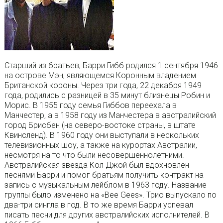
Старший из братьев, Барри Гибб родился 1 сентября 1946
на острове Мэн, являющемся Коронным владением
Британской короны. Через три года, 22 декабря 1949
года, родились с разницей в 35 минут близнецы Робин и
Морис. В 1955 году семья Гиббов переехала в
Манчестер, а в 1958 году из Манчестера в австралийский
город Брисбен (на северо-востоке страны, в штате
Квинсленд). В 1960 году они выступали в нескольких
телевизионных шоу, а также на курортах Австралии,
несмотря на то что были несовершеннолетними.
Австралийская звезда Кол Джой был вдохновлен
песнями Барри и помог братьям получить контракт на
запись с музыкальным лейблом в 1963 году. Название
группы было изменено на «Bee Gees». Трио выпускало по
два-три сингла в год. В то же время Барри успевал
писать песни для других австралийских исполнителей. В