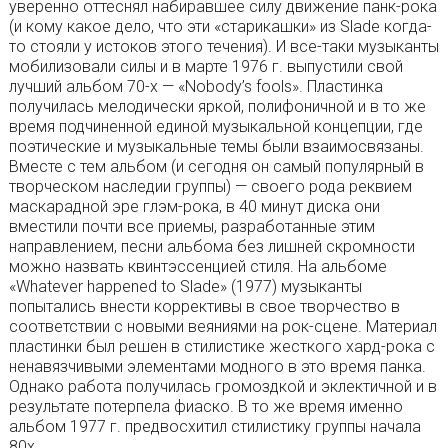
уверенно оттеснял набиравшее силу движение панк-рока
(и кому какое дело, что эти «старикашки» из Slade когда-
то стояли у истоков этого течения). И все-таки музыканты
мобилизовали силы и в марте 1976 г. выпустили свой
лучший альбом 70-х — «Nobody’s fools». Пластинка
получилась мелодически яркой, полифоничной и в то же
время подчиненной единой музыкальной концепции, где
поэтические и музыкальные темы были взаимосвязаны.
Вместе с тем альбом (и сегодня он самый популярный в
творческом наследии группы) — своего рода реквием
маскарадной эре глэм-рока, в 40 минут диска они
вместили почти все приемы, разработанные этим
направлением, песни альбома без лишней скромности
можно назвать квинтэссенцией стиля. На альбоме
«Whatever happened to Slade» (1977) музыканты
попытались внести коррективы в свое творчество в
соответствии с новыми веяниями на рок-сцене. Материал
пластинки был решен в стилистике жесткого хард-рока с
ненавязчивыми элементами модного в это время панка.
Однако работа получилась громоздкой и эклектичной и в
результате потерпела фиаско. В то же время именно
альбом 1977 г. предвосхитил стилистику группы начала
80x