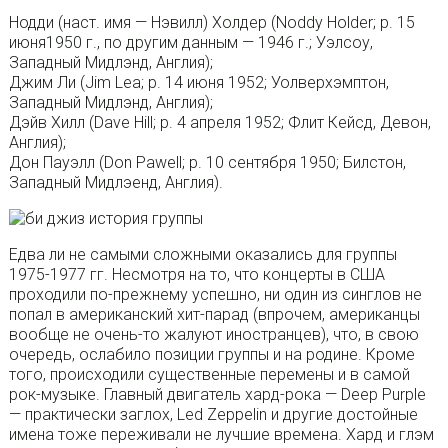
Нодди (наст. имя — Нэвилл) Холдер (Noddy Holder; р. 15
июня1950 г., по другим данным — 1946 г.; Уэлсоу,
Западный Мидлэнд, Англия);
Джим Ли (Jim Lea; р. 14 июня 1952; Уолверхэмптон,
Западный Мидлэнд, Англия);
Дэйв Хилл (Dave Hill; р. 4 апреля 1952; Флит Кейсд, Девон,
Англия);
Дон Пауэлл (Don Pawell; р. 10 сентября 1950; Билстон,
Западный Мидлэенд, Англия).
Едва ли не самыми сложными оказались для группы
1975-1977 гг. Несмотря на то, что концерты в США
проходили по-прежнему успешно, ни один из синглов не
попал в американский хит-парад (впрочем, американцы
вообще не очень-то жалуют иностранцев), что, в свою
очередь, ослабило позиции группы и на родине. Кроме
того, происходили существенные перемены и в самой
рок-музыке. Главный двигатель хард-рока — Deep Purple
— практически заглох, Led Zeppelin и другие достойные
имена тоже переживали не лучшие времена. Хард и глэм