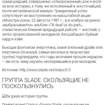
сумасшедший, совершенно «отмороженный» рок-н-ролл
за всю историю, к тому же исполненный в жесточайшей,
почти металлической манере. Грандиозный успех
сопутствует их выступлению на масштабной акции
«Монстры рока» 22 августа 1981 г., а в ноябре на рынок
«выбрасывается» альбом «Till deaf us do part»,
стилистически близкий предыдущей работе — жесткий, с
четко прорисованной мелодикой, бесшабашно буйный
хард-н-хэви.
Бьющая фонтаном энергетика, зажигательный драйв этих
пластинок (пожалуй, самых веселых в творчестве
группы) подтвердили, что годы молчания прошли недаром
— им есть чему научить неоперившийся рок-молодняк.
Источник: http://www.slaide.net/index/0-5
ГРУППА SLADE: СКОЛЬЗЯЩИЕ НЕ
ПОСКОЛЬЗНУЛИСЬ
Привет всем! Статья «Группа Slade: скользящие не