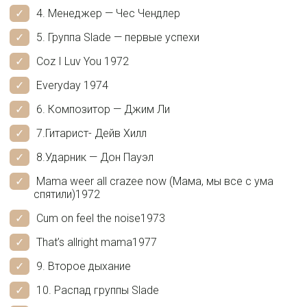
4. Менеджер — Чес Чендлер
5. Группа Slade — первые успехи
Coz I Luv You 1972
Everyday 1974
6. Композитор — Джим Ли
7.Гитарист- Дейв Хилл
8.Ударник — Дон Пауэл
Mama weer all crazee now (Мама, мы все с ума
спятили)1972
Cum on feel the noise1973
That’s allright mama1977
9. Второе дыхание
10. Распад группы Slade