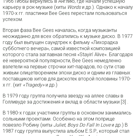
1966 Гиббы вернулись в Англию, где начали успешную
карьеру в рок-музыке (хиты
Words
и др.). Однако к началу
1970-х гг. пластинки Bee Gees перестали пользоваться
успехом.
Вторая фаза Bee Gees началась, когда музыканты
неожиданно для всех обратились к музыке диско. В 1977
году был выпущен саундтрек к фильму «Лихорадка
субботнего вечера», самой известной композицией
которого стала заглавная песня «Stayin’ Alive». Благодаря
её невероятной популярности, Bee Gees немедленно
взлетели на первые строчки хит-парадов, по сути став
живым олицетворением эпохи диско и одним из главных
поставщиков хитов для дискотек второй половины 1970-
х гг. (хит
«Tragedy»
и др.)
В 1979 году группа получила звезду на аллее славы в
Голливуде за достижения и вклад в области музыки [3] .
В 1980-х годах участники группы в основном занимались
сольными проектами. Особенно на этом поприще
повезло Робину (хиты
Juliet
,
Boys Do Fall In Love
и др.) В
1987 году группа выпустила альбом E.S.P., который стал