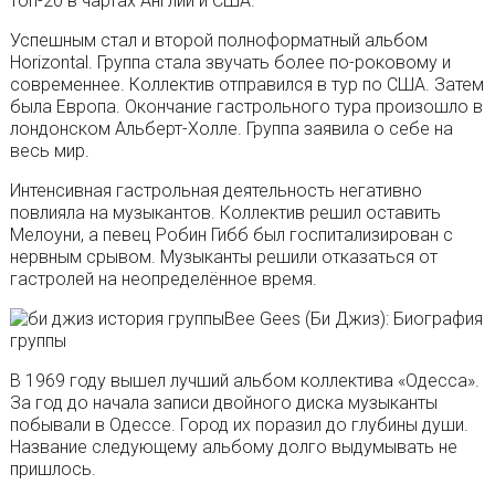
топ-20 в чартах Англии и США.
Успешным стал и второй полноформатный альбом
Horizontal. Группа стала звучать более по-роковому и
современнее. Коллектив отправился в тур по США. Затем
была Европа. Окончание гастрольного тура произошло в
лондонском Альберт-Холле. Группа заявила о себе на
весь мир.
Интенсивная гастрольная деятельность негативно
повлияла на музыкантов. Коллектив решил оставить
Мелоуни, а певец Робин Гибб был госпитализирован с
нервным срывом. Музыканты решили отказаться от
гастролей на неопределённое время.
Bee Gees (Би Джиз): Биография
группы
В 1969 году вышел лучший альбом коллектива «Одесса».
За год до начала записи двойного диска музыканты
побывали в Одессе. Город их поразил до глубины души.
Название следующему альбому долго выдумывать не
пришлось.