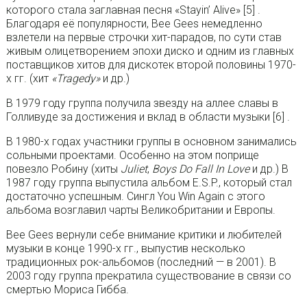
которого стала заглавная песня «Stayin’ Alive» [5] .
Благодаря её популярности, Bee Gees немедленно
взлетели на первые строчки хит-парадов, по сути став
живым олицетворением эпохи диско и одним из главных
поставщиков хитов для дискотек второй половины 1970-
х гг. (хит
«Tragedy»
и др.)
В 1979 году группа получила звезду на аллее славы в
Голливуде за достижения и вклад в области музыки [6] .
В 1980-х годах участники группы в основном занимались
сольными проектами. Особенно на этом поприще
повезло Робину (хиты
Juliet
,
Boys Do Fall In Love
и др.) В
1987 году группа выпустила альбом E.S.P., который стал
достаточно успешным. Сингл You Win Again с этого
альбома возглавил чарты Великобритании и Европы.
Bee Gees вернули себе внимание критики и любителей
музыки в конце 1990-х гг., выпустив несколько
традиционных рок-альбомов (последний — в 2001). В
2003 году группа прекратила существование в связи со
смертью Мориса Гибба.